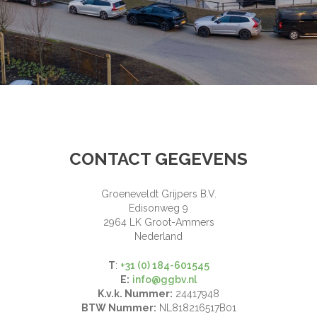
CONTACT GEGEVENS
Groeneveldt Grijpers B.V.
Edisonweg 9
2964 LK Groot-Ammers
Nederland
T
:
+31 (0) 184-601545
E:
info@ggbv.nl
K.v.k. Nummer:
24417948
BTW Nummer:
NL818216517B01