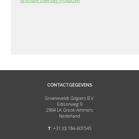
Brochure Overslag Producten
CONTACTGEGEVENS
Groeneveldt Grijpers B.V.
Edisonweg 9
2964 LK Groot-Ammers
Nederland
T
:
+31 (0) 184-601545