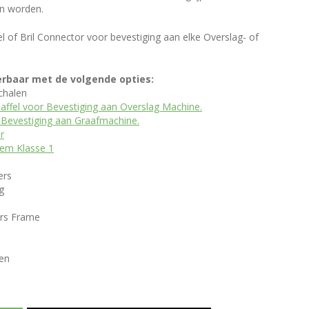
n worden.
l of Bril Connector voor bevestiging aan elke Overslag- of
verbaar met de volgende opties:
chalen
 Gaffel voor Bevestiging aan Overslag Machine.
 Bevestiging aan Graafmachine.
r
eem Klasse 1
ers
g
ors Frame
sen