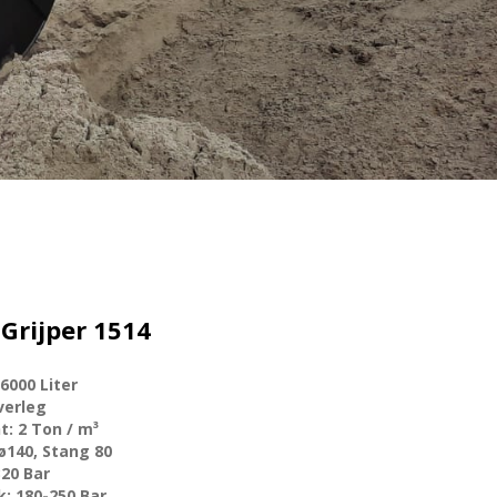
Grijper 1514
6000 Liter
verleg
t: 2 Ton / m³
 ø140, Stang 80
20 Bar
k: 180-250 Bar