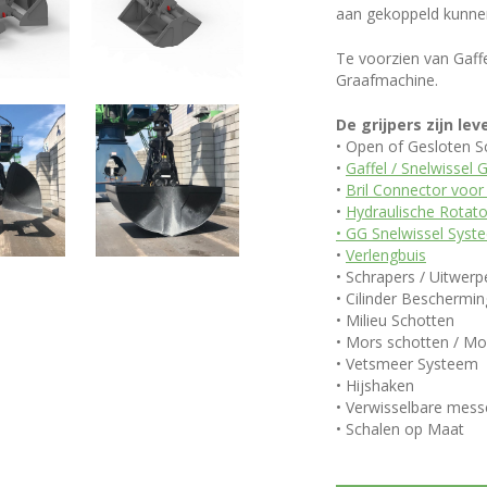
aan gekoppeld kunne
Te voorzien van Gaffe
Graafmachine.
De grijpers zijn le
• Open of Gesloten S
•
Gaffel / Snelwissel
•
Bril Connector voor
•
Hydraulische Rotato
• GG Snelwissel Syst
•
Verlengbuis
• Schrapers / Uitwerp
• Cilinder Beschermin
• Milieu Schotten
• Mors schotten / M
• Vetsmeer Systeem
• Hijshaken
• Verwisselbare mes
• Schalen op Maat