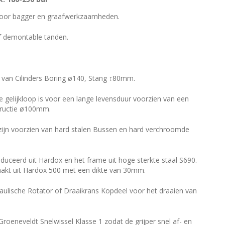
 voor bagger en graafwerkzaamheden.
f demontable tanden.
n van Cilinders Boring ø140, Stang ↕80mm.
 gelijkloop is voor een lange levensduur voorzien van een
ructie ø100mm.
 zijn voorzien van hard stalen Bussen en hard verchroomde
duceerd uit Hardox en het frame uit hoge sterkte staal S690.
akt uit Hardox 500 met een dikte van 30mm.
aulische Rotator of Draaikrans Kopdeel voor het draaien van
roeneveldt Snelwissel Klasse 1 zodat de grijper snel af- en